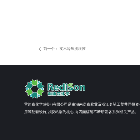
前一个：
实木冷压拼板胶
ꄴ
雷迪森化学(荆州)有限公司是由湖南浩森胶业及浙江名望工贸共同投资创
房等配套设施,以胶粘剂为核心,向四面辐射不断研发各系列相关产品。